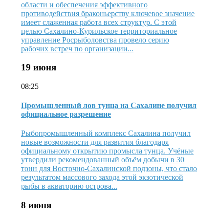
области и обеспечения эффективного
противодействия браконьерству ключевое значение
имеет слаженная работа всех структур. С этой
целью Сахалино-Курильское территориальное
управление Росрыболовства провело серию
рабочих встреч по организации...
19 июня
08:25
Промышленный лов тунца на Сахалине получил
официальное разрешение
Рыбопромышленный комплекс Сахалина получил
новые возможности для развития благодаря
официальному открытию промысла тунца. Учёные
утвердили рекомендованный объём добычи в 30
тонн для Восточно-Сахалинской подзоны, что стало
результатом массового захода этой экзотической
рыбы в акваторию острова...
8 июня