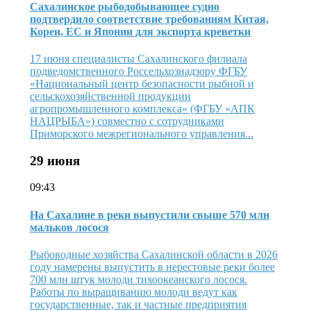
Сахалинское рыбодобывающее судно
подтвердило соответствие требованиям Китая,
Кореи, ЕС и Японии для экспорта креветки
17 июня специалисты Сахалинского филиала
подведомственного Россельхознадзору ФГБУ
«Национальный центр безопасности рыбной и
сельскохозяйственной продукции
агропромышленного комплекса» (ФГБУ «АПК
НАЦРЫБА») совместно с сотрудниками
Приморского межрегионального управления...
29 июня
09:43
На Сахалине в реки выпустили свыше 570 млн
мальков лосося
Рыбоводные хозяйства Сахалинской области в 2026
году намерены выпустить в нерестовые реки более
700 млн штук молоди тихоокеанского лосося.
Работы по выращиванию молоди ведут как
государственные, так и частные предприятия