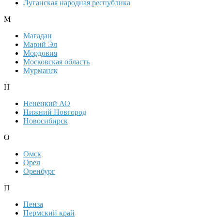
Луганская народная республика
М
Магадан
Марий Эл
Мордовия
Московская область
Мурманск
Н
Ненецкий АО
Нижний Новгород
Новосибирск
О
Омск
Орел
Оренбург
П
Пенза
Пермский край