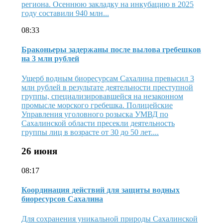
региона. Осеннюю закладку на инкубацию в 2025
году составили 940 млн...
08:33
Браконьеры задержаны после вылова гребешков
на 3 млн рублей
Ущерб водным биоресурсам Сахалина превысил 3
млн рублей в результате деятельности преступной
группы, специализировавшейся на незаконном
промысле морского гребешка. Полицейские
Управления уголовного розыска УМВД по
Сахалинской области пресекли деятельность
группы лиц в возрасте от 30 до 50 лет....
26 июня
08:17
Координация действий для защиты водных
биоресурсов Сахалина
Для сохранения уникальной природы Сахалинской