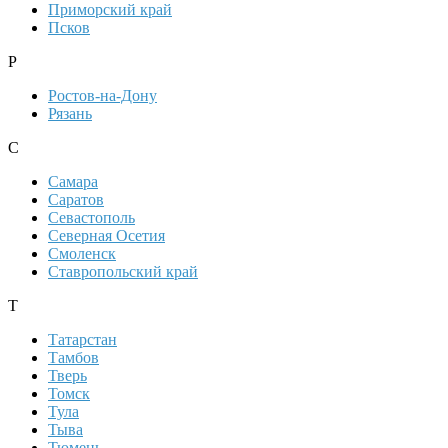
Приморский край
Псков
Р
Ростов-на-Дону
Рязань
С
Самара
Саратов
Севастополь
Северная Осетия
Смоленск
Ставропольский край
Т
Татарстан
Тамбов
Тверь
Томск
Тула
Тыва
Тюмень