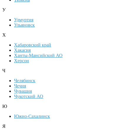
У
Удмуртия
Ульяновск
Х
Хабаровский край
Хакасия
Ханты-Мансийский АО
Херсон
Ч
Челябинск
Чечня
Чувашия
Чукотский АО
Ю
Южно-Сахалинск
Я