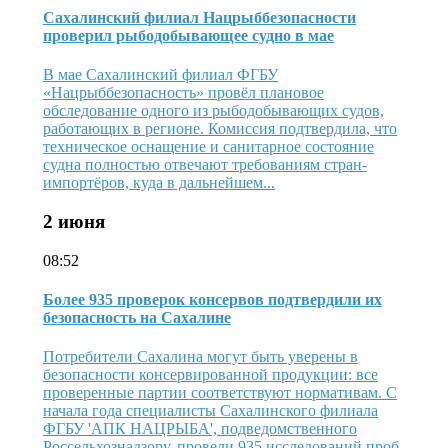
Сахалинский филиал Нацрыббезопасности
проверил рыбодобывающее судно в мае
В мае Сахалинский филиал ФГБУ
«Нацрыббезопасность» провёл плановое
обследование одного из рыбодобывающих судов,
работающих в регионе. Комиссия подтвердила, что
техническое оснащение и санитарное состояние
судна полностью отвечают требованиям стран-
импортёров, куда в дальнейшем...
2 июня
08:52
Более 935 проверок консервов подтвердили их
безопасность на Сахалине
Потребители Сахалина могут быть уверены в
безопасности консервированной продукции: все
проверенные партии соответствуют нормативам. С
начала года специалисты Сахалинского филиала
ФГБУ 'АПК НАЦРЫБА', подведомственного
Россельхознадзору, провели 935 исследований проб,