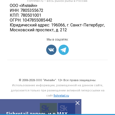
Fishretail.ru – весь
рынок рыбы
в России.
Икра
Политика обработки персональных данных
ООО «Инлайн»
Бренды
Морепродукты
ИНН: 7805355672
Для СМИ
Мониторинг
КПП: 780501001
Рыбопосадочный материал
ОГРН: 1047855085442
Вакансии
Полуфабрикаты
Юридический адрес: 196066, г. Санкт-Петербург,
Блог
Московский проспект, д. 212
Консервы
Добавить объявление
Мы в соцсетях:
Карта объявлений
Счетчики, авторское право, логотипы
© 2006‑2026 ООО “Инлайн”. 12+ Все права защищены.
Использование информации, размещенной на данном сайте,
допускается только при размещении активной гиперссылки на
сайт
fishretail.ru
Fishretail теперь и в MAX