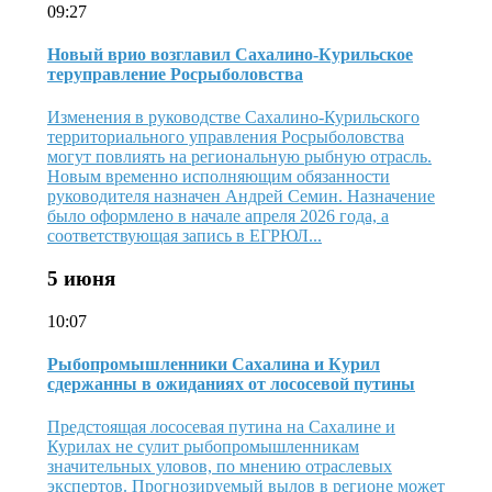
09:27
Новый врио возглавил Сахалино-Курильское
теруправление Росрыболовства
Изменения в руководстве Сахалино-Курильского
территориального управления Росрыболовства
могут повлиять на региональную рыбную отрасль.
Новым временно исполняющим обязанности
руководителя назначен Андрей Семин. Назначение
было оформлено в начале апреля 2026 года, а
соответствующая запись в ЕГРЮЛ...
5 июня
10:07
Рыбопромышленники Сахалина и Курил
сдержанны в ожиданиях от лососевой путины
Предстоящая лососевая путина на Сахалине и
Курилах не сулит рыбопромышленникам
значительных уловов, по мнению отраслевых
экспертов. Прогнозируемый вылов в регионе может