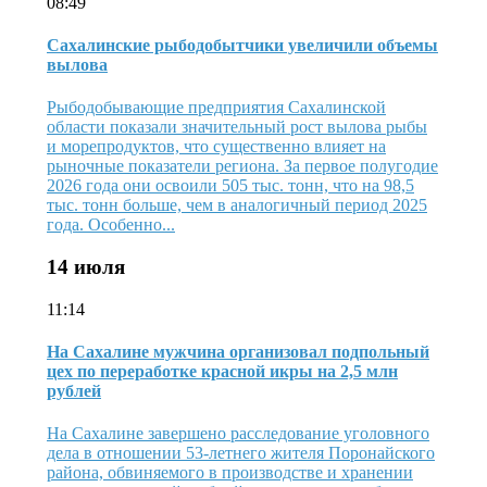
08:49
Сахалинские рыбодобытчики увеличили объемы
вылова
Рыбодобывающие предприятия Сахалинской
области показали значительный рост вылова рыбы
и морепродуктов, что существенно влияет на
рыночные показатели региона. За первое полугодие
2026 года они освоили 505 тыс. тонн, что на 98,5
тыс. тонн больше, чем в аналогичный период 2025
года. Особенно...
14 июля
11:14
На Сахалине мужчина организовал подпольный
цех по переработке красной икры на 2,5 млн
рублей
На Сахалине завершено расследование уголовного
дела в отношении 53-летнего жителя Поронайского
района, обвиняемого в производстве и хранении