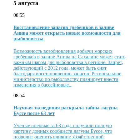
5 августа
08:55
Восстановление запасов гребешков в заливе
Анива может открыть новые возможности для
рыболовства
Возможность возобновления добычи морских
гребешков в заливе Анива на Сахалине может стать
важным шагом для рыболовства в регионе. Запрет,
действующий с 2012 года, может быть снят
благодаря восстановлению запасов. Региональное
министерство по рыболовству планирует внести
изменения в бассейновые...
08:54
Научная экспедиция раскрыла тайны лагуны
Буссе после 63 лет
Ученые впервые за 63 года получили полную
картину донных сообществ лагуны Буссе, что
позволит оценить влияние хозяйственной