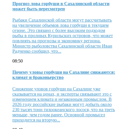
Прогноз лова горбуши в Сахалинской области
может быть пересмотрен
Рыбаки Сахалинской области могут рассчитывать
на увеличение объемов лова горбуши в текущем
сезоне. Это связано с более высоким подходом
рыбы в проливах Курильских островов, что может
повлиять на прогнозы и экономику региона.
Министр рыболовства Сахалинской области Иван
Радченко сообщил, что...
08:50
Почему уловы горбуши на Сахалине снижаются:
климат и браконьерство
Снижение уловов горбуши на Сахалине уже
сказывается на ценах, и эксперты связывают это с
изменением климата и незаконным промыслом. В
2026 году российские рыбаки могут добыть около
230 тысяч тонн тихоокеанского лосося, что на треть
меньше, чем годом ранее. Основной промысел
приходится на вторую...