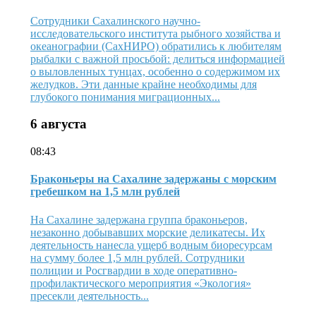
Сотрудники Сахалинского научно-
исследовательского института рыбного хозяйства и
океанографии (СахНИРО) обратились к любителям
рыбалки с важной просьбой: делиться информацией
о выловленных тунцах, особенно о содержимом их
желудков. Эти данные крайне необходимы для
глубокого понимания миграционных...
6 августа
08:43
Браконьеры на Сахалине задержаны с морским
гребешком на 1,5 млн рублей
На Сахалине задержана группа браконьеров,
незаконно добывавших морские деликатесы. Их
деятельность нанесла ущерб водным биоресурсам
на сумму более 1,5 млн рублей. Сотрудники
полиции и Росгвардии в ходе оперативно-
профилактического мероприятия «Экология»
пресекли деятельность...