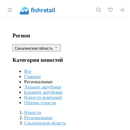
Раздел навигации по сайту fishretail.r
Рыбное хозяйство и рыбоводство в 
Фильтры
Регион
Сахалинская область
Категория новостей
Все
Главные
Региональные
Дальнее зарубежье
Ближнее зарубежье
Новости компаний
Обзоры отрасли
Разделы
Новости
Региональные
Сахалинская область