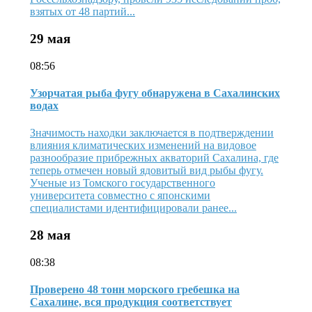
взятых от 48 партий...
29 мая
08:56
Узорчатая рыба фугу обнаружена в Сахалинских
водах
Значимость находки заключается в подтверждении
влияния климатических изменений на видовое
разнообразие прибрежных акваторий Сахалина, где
теперь отмечен новый ядовитый вид рыбы фугу.
Ученые из Томского государственного
университета совместно с японскими
специалистами идентифицировали ранее...
28 мая
08:38
Проверено 48 тонн морского гребешка на
Сахалине, вся продукция соответствует